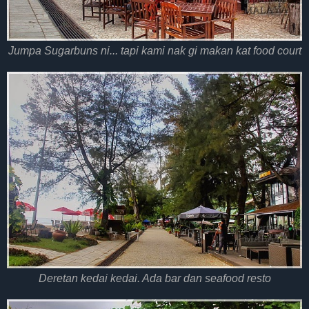
Jumpa Sugarbuns ni... tapi kami nak gi makan kat food court
Deretan kedai kedai. Ada bar dan seafood resto