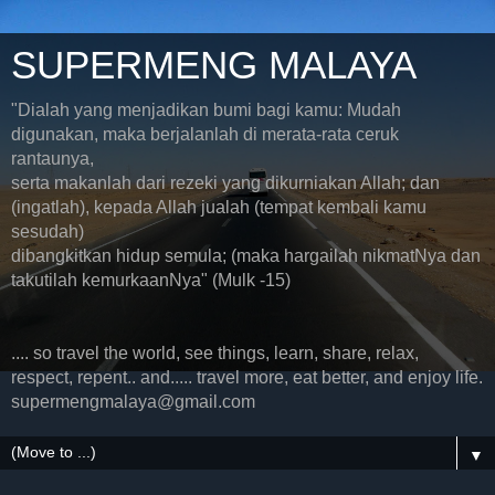
SUPERMENG MALAYA
"Dialah yang menjadikan bumi bagi kamu: Mudah
digunakan, maka berjalanlah di merata-rata ceruk
rantaunya,
serta makanlah dari rezeki yang dikurniakan Allah; dan
(ingatlah), kepada Allah jualah (tempat kembali kamu
sesudah)
dibangkitkan hidup semula; (maka hargailah nikmatNya dan
takutilah kemurkaanNya" (Mulk -15)
.... so travel the world, see things, learn, share, relax,
respect, repent.. and..... travel more, eat better, and enjoy life.
supermengmalaya@gmail.com
▼