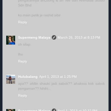
pengarahnya ahLoong & ah Tee dari Animasia Studio
Sdn Bhd
ko main petik je rashid sibir
Reply
Supermeng Malaya
March 26, 2013 at 8:13 PM
oh silap.
thx
Reply
Hulubalang
April 1, 2013 at 1:25 PM
apa?? afdlin shauki jadi sabok?? ahaksss kok sabok
pengaman?? hihihi...
Reply
Supermeng Malaya
April 1, 2013 at 10:32 PM