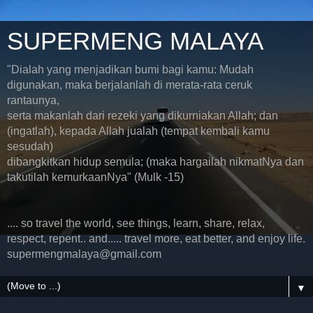
SUPERMENG MALAYA
"Dialah yang menjadikan bumi bagi kamu: Mudah
digunakan, maka berjalanlah di merata-rata ceruk
rantaunya,
serta makanlah dari rezeki yang dikurniakan Allah; dan
(ingatlah), kepada Allah jualah (tempat kembali kamu
sesudah)
dibangkitkan hidup semula; (maka hargailah nikmatNya dan
takutilah kemurkaanNya" (Mulk -15)
.... so travel the world, see things, learn, share, relax,
respect, repent.. and..... travel more, eat better, and enjoy life.
supermengmalaya@gmail.com
▼