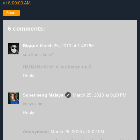
at
8:00:00 AM
Share
6 comments:
Biqque
March 25, 2013 at 1:48 PM
sua kunci keta?
HAHAHAHAHAHA! tak berjenis tul!
Reply
Supermeng Malaya
March 25, 2013 at 8:10 PM
kusyuk sgt
Reply
Anonymous
March 26, 2013 at 8:02 PM