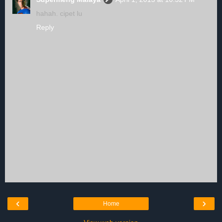
hahah. cipet lu
Reply
‹
›
Home