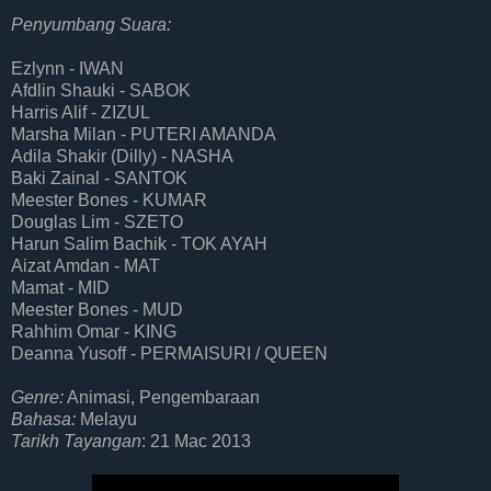
Penyumbang Suara:
Ezlynn - IWAN
Afdlin Shauki - SABOK
Harris Alif - ZIZUL
Marsha Milan - PUTERI AMANDA
Adila Shakir (Dilly) - NASHA
Baki Zainal - SANTOK
Meester Bones - KUMAR
Douglas Lim - SZETO
Harun Salim Bachik - TOK AYAH
Aizat Amdan - MAT
Mamat - MID
Meester Bones - MUD
Rahhim Omar - KING
Deanna Yusoff - PERMAISURI / QUEEN
Genre:
Animasi, Pengembaraan
Bahasa:
Melayu
Tarikh Tayangan
: 21 Mac 2013