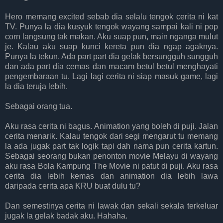
Hero memang excited sebab dia selalu tengok cerita ni kat
TV. Punya la dia kusyuk tengok wayang sampai kali ni pop
corn langsung tak makan. Aku suap pun, main nganga mulut
je. Kalau aku suap kunci kereta pun dia ngap agaknya.
Punya la tekun. Ada part part dia gelak bersungguh sungguh
dan ada part dia cemas dan macam betul betul menghayati
pengembaraan tu. Lagi lagi cerita ni siap masuk game, lagi
la dia teruja lebih.
Sebagai orang tua.
Aku rasa cerita ni bagus. Animation yang boleh di puji. Jalan
cerita menarik. Kalau tengok dari segi mengarut tu memang
la ada jugak part tak logik tapi dah nama pun cerita kartun.
Sebagai seorang bukan penonton movie Melayu di wayang
aku rasa Bola Kampung The Movie ni patut di puji. Aku rasa
cerita dia lebih kemas dan animation dia lebih lawa
daripada cerita apa KRU buat dulu tu?
Dan semestinya cerita ni lawak dan sekali sekala terkeluar
jugak la gelak badak aku. Hahaha.